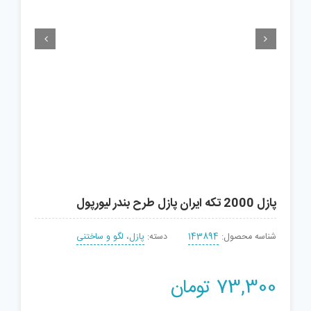


پازل 2000 تکه ایران پازل طرح بندر لیورپول
شناسه محصول:
143894
دسته:
پازل، لگو و ساختنی
73,300
تومان