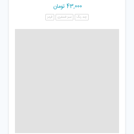
43,000
تومان
چند رنگ
سبز فسفری
قرمز