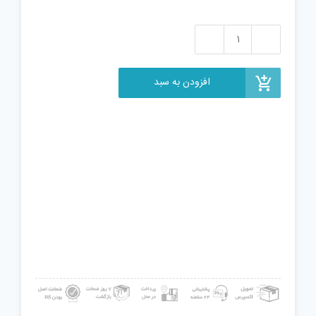
پازل
2000
تکه
افزودن به سبد
ایران
پازل
طرح
بندر
لیورپول
عدد