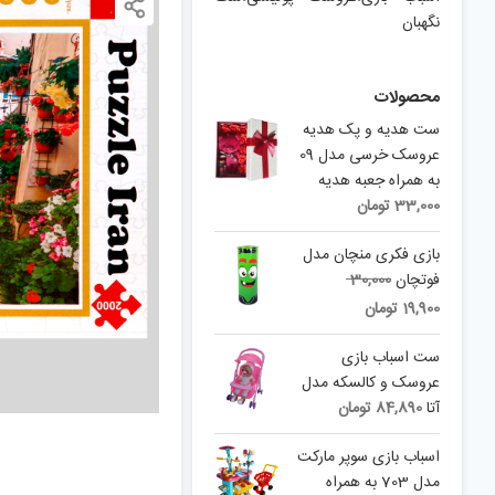
نگهبان
محصولات
ست هديه و پک هدیه
عروسک خرسی مدل 09
به همراه جعبه هدیه
33,000
تومان
بازی فکری منچان مدل
Original
فوتچان
30,000
price
Current
19,900
تومان
was:
price
is:
30,000 تومان.
ست اسباب بازی
19,900 تومان.
عروسک و کالسکه مدل
آتا
84,890
تومان
اسباب بازی سوپر مارکت
مدل 703 به همراه