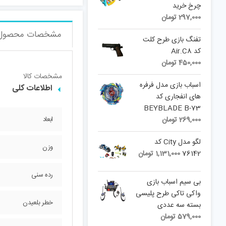
چرخ خرید
297,000
تومان
مشخصات محصول
تفنگ بازی طرح کلت
کد Air.C8
450,000
تومان
مشخصات کالا
اسباب بازی مدل فرفره
اطلاعات کلی
های انفجاری کد
BEYBLADE B-73
269,000
تومان
ابعاد
لگو مدل City کد
وزن
76142
1,131,000
تومان
رده سنی
بی سیم اسباب بازی
واکی تاکی طرح پلیسی
خطر بلعیدن
بسته سه عددی
579,000
تومان