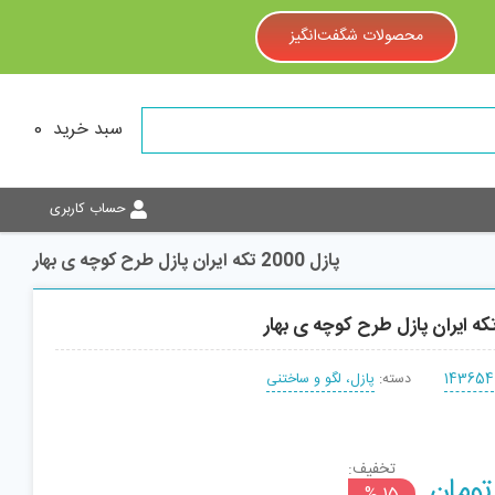
محصولات شگفت‌انگیز
سبد خرید
0
حساب کاربری
پازل 2000 تکه ایران پازل طرح کوچه ی بهار
143654
دسته:
پازل، لگو و ساختنی
تخفیف:
Current
تومان
افزودن به سبد
15 %