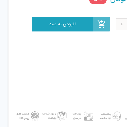
price
is:
119,000 تومان.