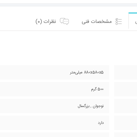
مشخصات فنی
نظرات (0)
880x580x5 میلی‌متر
500 گرم
نوجوان , بزرگسال
دارد