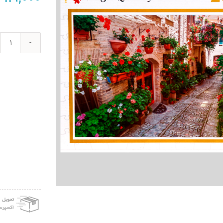
price
was:
140,000 تومان.
پازل
2000
تکه
ایران
پازل
طرح
کوچه
ی
بهار
عدد