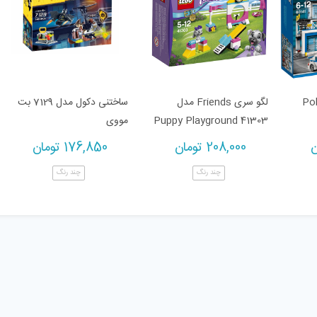
 مدل Police
لگو سری Friends مدل
ساختنی دکول مدل 7129 بت
Puppy Playground 41303
مووی
ن
208,000
تومان
176,850
تومان
چند رنگ
چند رنگ