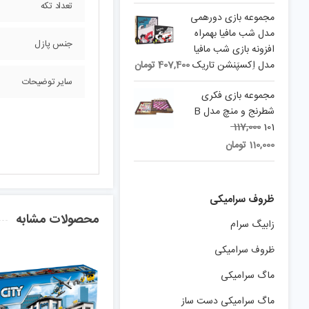
تعداد تکه
مجموعه بازی دورهمی
مدل شب مافیا بهمراه
جنس پازل
افزونه بازی شب مافیا
مدل اِکسپَنشن تاریک
407,400
تومان
سایر توضیحات
مجموعه بازی فکری
شطرنج و منچ مدل B
Original
117,000
101
Current
price
110,000
تومان
price
was:
is:
117,000 تومان.
110,000 تومان.
ظروف سرامیکی
محصولات مشابه
زابیگ سرام
ظروف سرامیکی
ماگ سرامیکی
ماگ سرامیکی دست ساز