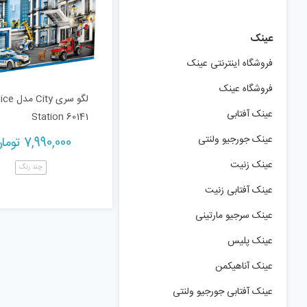
عینک
فروشگاه اینترنتی عینک
فروشگاه عینک
لگو سری City
عینک آفتابی
Station 60141
عینک جورجیو ولنتی
7,990,000
توما
عینک زنیت
چند رنگ
عینک آفتابی زنیت
عینک سرجیو مارتینی
عینک پلیس
عینک آناهیکمن
عینک آفتابی جورجیو ولنتی