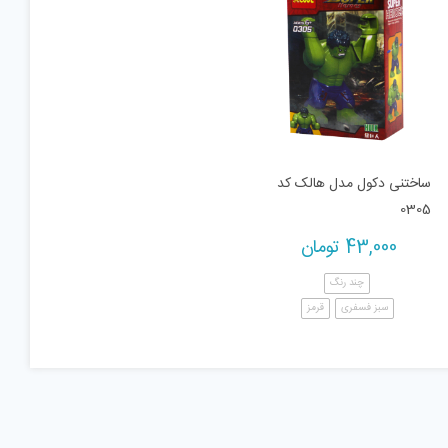
ساختنی دکول مدل هالک کد
0305
43,000
تومان
چند رنگ
سبز فسفری
قرمز