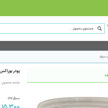
di
پودر بوراکس س
شناسه محصول:
22,500
Original
15,300