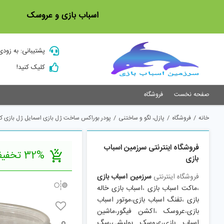
Ski
اسباب بازی و عروسک
t
conten
پشتیبانی: به زودی
کلیک کنید!
صفحه نخست
فروشگاه
خانه
/
فروشگاه
/
پازل، لگو و ساختنی
/
پودر بوراکس ساخت ژل بازی اسمایل ژل بازی کد y11
فروشگاه اینترنتی سرزمین اسباب
32% تخفیف
بازی
فروشگاه اینترنتی
سرزمین اسباب بازی
،
ماکت اسباب بازی
،
اسباب بازی خاله
بازی
،
تفنگ اسباب بازی
،
موتور اسباب
بازی
،
عروسک
،
اکشن فیگور
،
ماشین
اسباب بازی
،
عروسک پولیشی
،
سگ