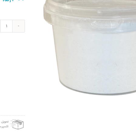
price
was:
22,500 تومان.
پودر
بورا
ساخ
ژل
بازی
اسما
ژل
بازی
کد
diy11
عدد