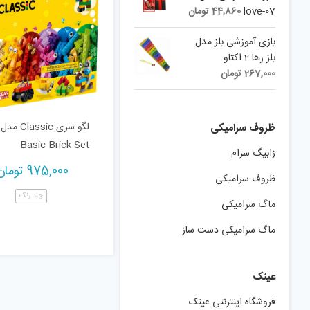
07-love
44,860
تومان
بازی آموزشی بلز مدل
بلز رها 2 اکتاو
267,000
تومان
ظروف سرامیکی
Basic Brick Set
زابیگ سرام
975,000
تومان
ظروف سرامیکی
چند رنگ
ماگ سرامیکی
ماگ سرامیکی دست ساز
عینک
فروشگاه اینترنتی عینک