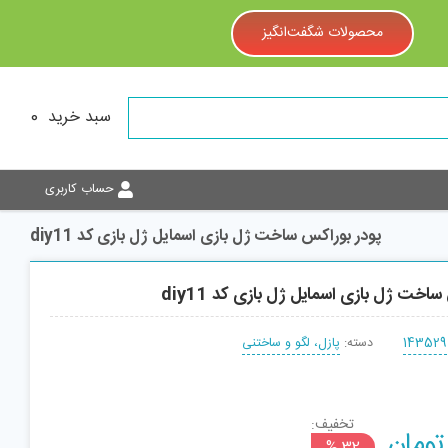
محصولات شگفت‌انگیز
سبد خرید
0
حساب کاربری
پودر بوراکس ساخت ژل بازی اسمایل ژل بازی کد diy11
اخت ژل بازی اسمایل ژل بازی کد diy11
143529
دسته:
پازل، لگو و ساختنی
تخفیف:
Current
تومان
افزودن به سبد
32 %