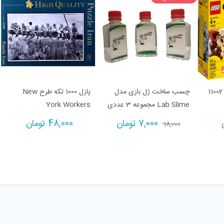
لگو سری Classic مدل 11002
چسب ساخت ژل بازی مدل
پازل 1000 تکه طرح New
Lab Slime مجموعه 3 عددی
York Workers
Current
Original
7,000
تومان
48,000
تومان
18,000
price
price
is:
was:
18,000 تومان.
7,000 تومان.