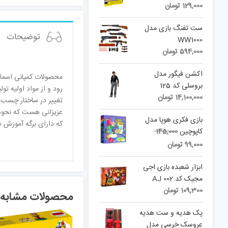
129,000
تومان
ست تفنگ بازی مدل
توضیحات
WW1000
594,000
تومان
اکشن فیگور مدل
محصولات کمپانی اسمای
بروسلی کد 125
رود و از مواد اولیه ت
14,100,000
تومان
تغییر در ساختار چسب 
عزیزانی هست که نحوه س
بازی فکری هوپا مدل
که دارای برگه آموزش 
Original
کاپوچین
145,000
price
Current
99,000
تومان
was:
price
is:
145,000 تومان.
ابزار شعبده بازی اجی
99,000 تومان.
مجیک کد AJ 002
109,300
تومان
محصولات مشابه
پک هدیه و ست هدیه
عروسک خرسی مدل