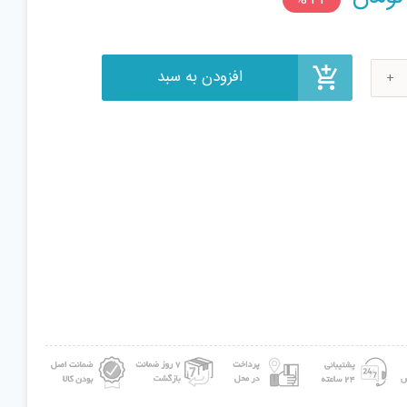
price
is:
15,300 تومان.
کس
ت
یل