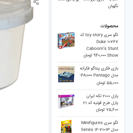
نگهبان
محصولات
لگو سری toy story کد
10767 Duke
Caboom's Stunt
Show
940,000
تومان
بازی فکری پنتاگو فکرانه
مدل Pentago
68,000
Current
Original
55,000
تومان
price
price
is:
was:
پازل 2000 تکه ایران
68,000 تومان.
55,000 تومان.
پازل طرح قونیه کد 21
75,600
تومان
لگو سری Minifigures
مدل Series 16-71013