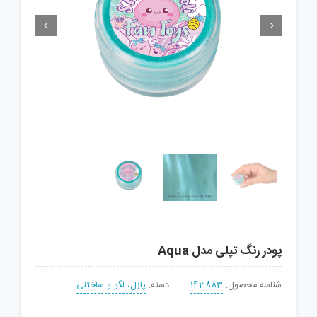


پودر رنگ تپلی مدل Aqua
شناسه محصول:
143883
دسته:
پازل، لگو و ساختنی