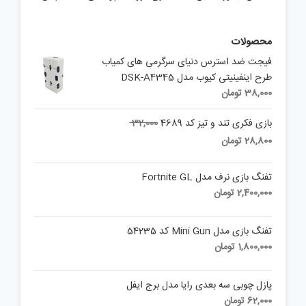
محصولات
فیجت ضد استرس دنیای سرگرمی های کمیاب
طرح اینفینیتی کیوب مدل DSK-A4345
38,000
تومان
Original
بازی فکری تند و تیز کد 4689
32,000
price
Current
28,800
تومان
was:
price
is:
32,000 تومان.
تفنگ بازی نرف مدل Fortnite GL
28,800 تومان.
2,400,000
تومان
تفنگ بازی مدل Mini Gun کد 54235
1,800,000
تومان
پازل چوبی سه بعدی رایا مدل برج ایفل
62,000
تومان