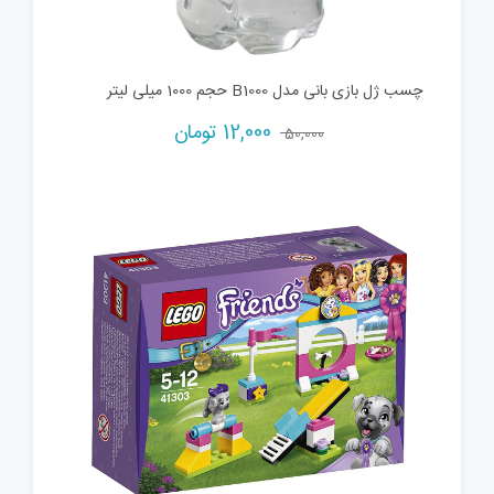
چسب ژل بازی بانی مدل B1000 حجم 1000 میلی لیتر
Current
Original
12,000
تومان
50,000
price
price
is:
was:
50,000 تومان.
12,000 تومان.