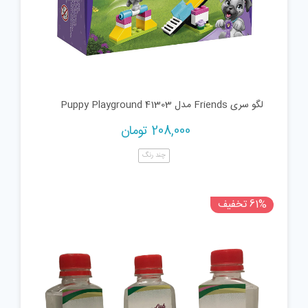
لگو سری Friends مدل Puppy Playground 41303
208,000
تومان
چند رنگ
61% تخفیف