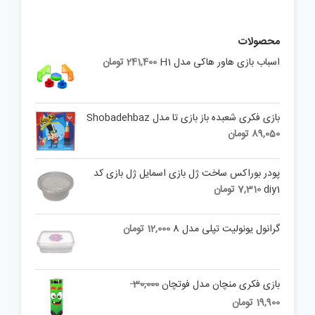
محصولات
اسباب بازی هاور هاکی مدل H1
241,400
تومان
بازی فکری شعبده باز بازی تا مدل Shobadehbaz
89,050
تومان
پودر بوراکس ساخت ژل بازی اسمایل ژل بازی کد
diy1
7,310
تومان
گرانول یونولیت تپلی مدل 8
12,000
تومان
Original
بازی فکری منچان مدل فوتچان
30,000
price
Current
19,900
تومان