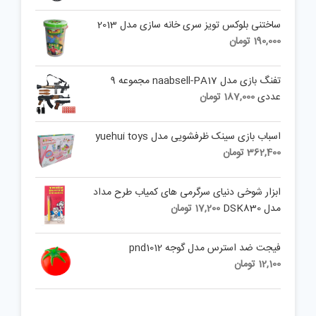
was:
price
is:
30,000 تومان.
ساختنی بلوکس تویز سری خانه سازی مدل 2013
19,900 تومان.
190,000
تومان
تفنگ بازی مدل naabsell-PA17 مجموعه 9
عددی
187,000
تومان
اسباب بازی سینک ظرفشویی مدل yuehui toys
362,400
تومان
ابزار شوخی دنیای سرگرمی های کمیاب طرح مداد
مدل DSK830
17,200
تومان
فیجت ضد استرس مدل گوجه pnd1012
12,100
تومان