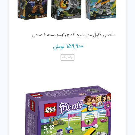
ساختنی دکول مدل نینجا کد 100472 بسته 6 عددی
159,900
تومان
چند رنگ