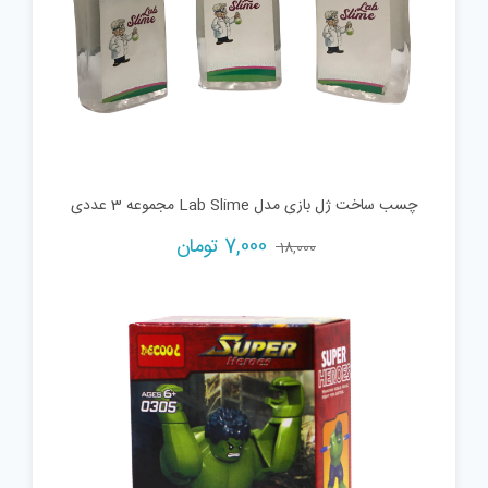
چسب ساخت ژل بازی مدل Lab Slime مجموعه 3 عددی
Current
Original
7,000
تومان
18,000
price
price
is:
was:
18,000 تومان.
7,000 تومان.