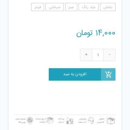
بنفش
چند رنگ
سبز
سرخابی
قرمز
14,000
تومان
ژل
بازی
آنزان
افزودن به سبد
طرح
کهکشانی
مدل
GLX300DB
عدد