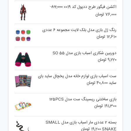
Original
اکشن فیگور طرح ددپول کد 0019
87,000
price
Current
76,000
تومان
was:
price
is:
87,000 تومان.
رنگ ژل بازی مدل بلک لایت مجموعه 6 عددی
76,000 تومان.
12,610
تومان
دوربین شکاری اسباب بازی مدل SO 55
9,220
تومان
ست اسباب بازی لوازم خانه مدل یخچال ساید بای
ساید
40,800
تومان
بازی ساختنی ریسینگ ست مدل 125PCS
191,300
تومان
بسته 2 عددی مار اسباب بازی مدل SMALL
SNAKE
19,200
تومان