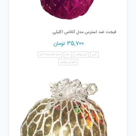
فیجت ضد استرس مدل آناناس اکلیلی
35,700
تومان
آبی
آبی روشن
سبز
سبز مغز پسته ای
صورتی روشن