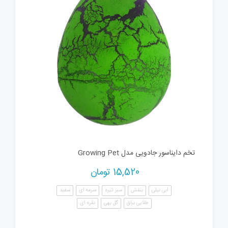
تخم دایناسور جادویی مدل Growing Pet
15,520
تومان
آبی نیلی
بنفش
سبز تیره
سرمه ای
سفید
طلایی براق
گل بهی
نقره ای