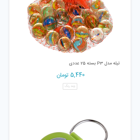
تیله مدل P3 بسته 25 عددی
5,440
تومان
چند رنگ