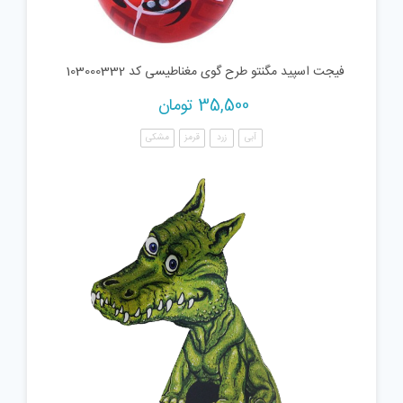
فیجت اسپید مگنتو طرح گوی مغناطیسی کد 103000332
35,500
تومان
آبی
زرد
قرمز
مشکی