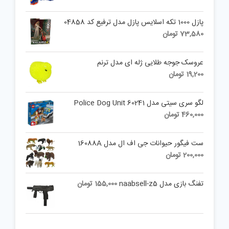
پازل 1000 تکه اسلايس پازل مدل ترفیع کد 04858
73,580
تومان
عروسک جوجه طلایی ژله ای مدل ترنم
19,200
تومان
لگو سری سیتی مدل 60241 Police Dog Unit
460,000
تومان
ست فیگور حیوانات جی اف ال مدل 16088A
200,000
تومان
تفنگ بازی مدل naabsell-z5
155,000
تومان