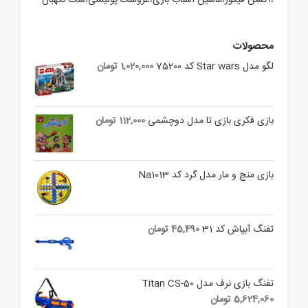
محصولات
لگو مدل Star wars کد 75200
1,020,000
تومان
بازی فکری بازی تا مدل دوچشمی
112,000
تومان
بازی منچ و مار مدل گرد کد Na1013
تفنگ آبپاش کد 31
45,490
تومان
تفنگ بازی نرف مدل Titan CS-50
5,624,060
تومان