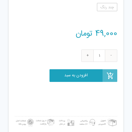
چند رنگ
49,000
تومان
ژل
بازی
اسمایل
افزودن به سبد
طرح
پری
دریایی
کد
S
عدد