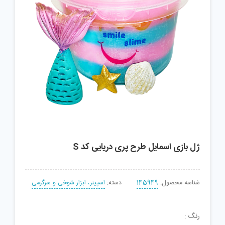
ژل بازی اسمایل طرح پری دریایی کد S
شناسه محصول:
145949
دسته:
اسپینر، ابزار شوخی و سرگرمی
رنگ