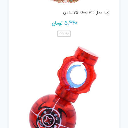
تیله مدل P3 بسته 25 عددی
5,440
تومان
چند رنگ