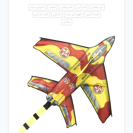
آبی روشن
سبز آبی
سبز روشن
سفید
صورتی تیره
قرمز آجری
قهوه ای تیره
نارنجی
نقره ای آبی
یشمی