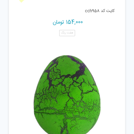
کایت کد cch958
154,000
تومان
هفت رنگ