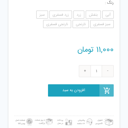
رنگ
آبی
بنفش
زرد
زرد فسفری
سبز
سبز فسفری
نارنجی
نارنجی فسفری
11,000
تومان
ژل
بازی
دنیای
افزودن به سبد
سرگرمی
های
کمیاب
مدل
آیس
کریم