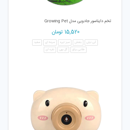
تخم دایناسور جادویی مدل Growing Pet
15,520
تومان
آبی نیلی
بنفش
سبز تیره
سرمه ای
سفید
طلایی براق
گل بهی
نقره ای