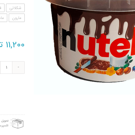
شکلاتی
ق
مارون
ما
11,200
ت
ژل
بازی
طرح
شکلا
نوتلا
مدل
pnd
1300
عدد