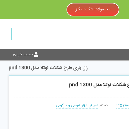
محصولات شگفت‌انگیز
حساب کاربری
ژل بازی طرح شکلات نوتلا مدل pnd 1300
ات نوتلا مدل pnd 1300
145780
دسته:
اسپینر، ابزار شوخی و سرگرمی