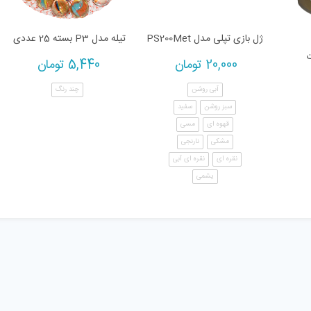
ژل بازی تپلی مدل PS200Met
تیله مدل P3 بسته 25 عددی
ت
20,000
تومان
5,440
تومان
آبی روشن
چند رنگ
سبز روشن
سفید
قهوه ای
مسی
مشکی
نارنجی
نقره ای
نقره ای آبی
یشمی