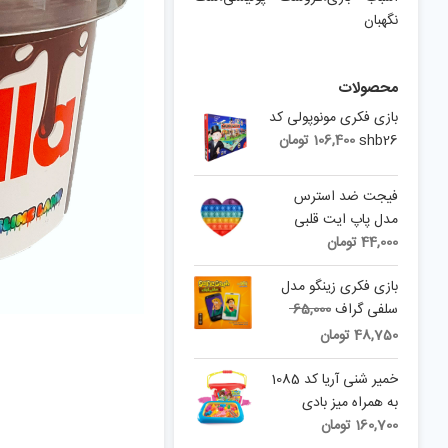
نگهبان
محصولات
بازی فکری مونوپولی کد
shb26
106,400
تومان
فیجت ضد استرس
مدل پاپ ایت قلبی
44,000
تومان
بازی فکری زینگو مدل
Original
سلفی گراف
65,000
price
Current
48,750
تومان
was:
price
is:
65,000 تومان.
خمیر شنی آریا کد 1085
48,750 تومان.
به همراه میز بادی
160,700
تومان