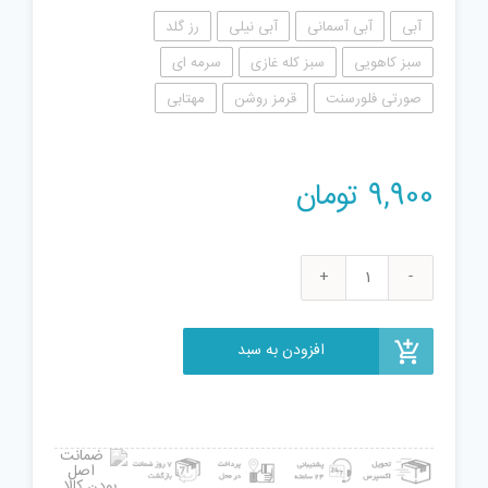
آبی
آبی آسمانی
آبی نیلی
رز گلد
سبز کاهویی
سبز کله غازی
سرمه ای
صورتی فلورسنت
قرمز روشن
مهتابی
9,900
تومان
ژل
بازی
طرح
افزودن به سبد
میوه
مدل
pnd1200
عدد