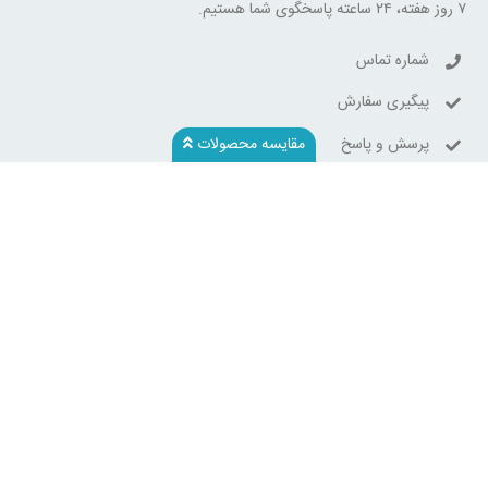
۷ روز هفته، ۲۴ ساعته پاسخگوی شما هستیم.
شماره تماس
پیگیری سفارش
پرسش و پاسخ
مقایسه محصولات
فروشگاه اینترنتی سرزمین اسباب بازی
فروشگاه اینترنتی
سرزمین اسباب بازی
بهترین بستر برای خرید اینترنتی
کالاهای مورد نیاز شما در ایران است . "اصل بودن کالا " ، " ارسال سریع" و
"کیفیت" از ویژگی های مهم و اساسی در
سرزمین اسباب بازی
از نخستین
روز تأسیس بوده و تمام سعی خود را کرده تا به آن پایبند باشد .
سرزمین
اسباب بازی
سعی بر آن دارد که روزانه بر تعداد محصولات و تنوع آن
بیفزاید تا بتواند نیاز همه ی افراد با هر نوع سلیقه را در خرید محصولات
اینترنتی مرتفع کند.