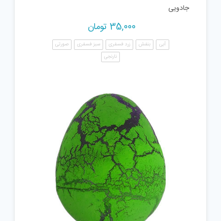
جادویی
35,000
تومان
آبی
بنفش
زرد فسفری
سبز فسفری
صورتی
نارنجی