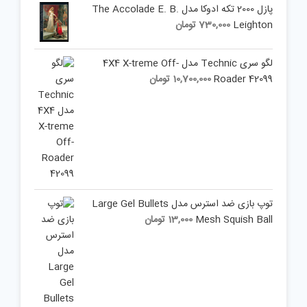
is:
was:
پازل 2000 تکه ادوکا مدل The Accolade E. B.
14,310,000 تومان.
7,870,500 تومان.
Leighton
730,000
تومان
لگو سری Technic مدل 4X4 X-treme Off-
Roader 42099
10,700,000
تومان
توپ بازی ضد استرس مدل Large Gel Bullets
Mesh Squish Ball
13,000
تومان