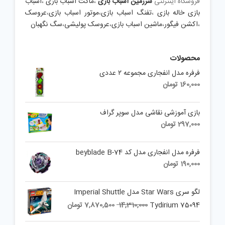
فروشگاه اینترنتی
سرزمین اسباب بازی
،
ماکت اسباب بازی
،
اسباب
بازی خاله بازی
،
تفنگ اسباب بازی
،
موتور اسباب بازی
،
عروسک
،
اکشن فیگور
،
ماشین اسباب بازی
،
عروسک پولیشی
،
سگ نگهبان
محصولات
فرفره مدل انفجاری مجموعه ۲ عددی
160,000
تومان
بازی آموزشی نقاشی مدل سوپر گراف
297,000
تومان
فرفره مدل انفجاری مدل کد beyblade B-74
190,000
تومان
لگو سری Star Wars مدل Imperial Shuttle
Current
Original
Tydirium 75094
14,310,000
7,870,500
تومان
price
price