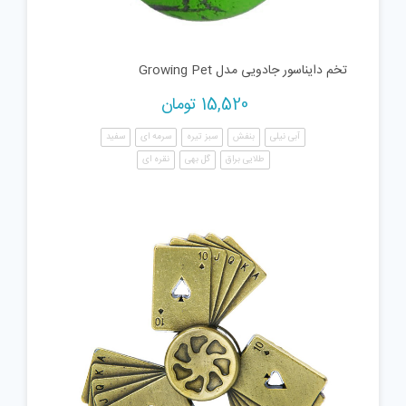
تخم دایناسور جادویی مدل Growing Pet
15,520
تومان
آبی نیلی
بنفش
سبز تیره
سرمه ای
سفید
طلایی براق
گل بهی
نقره ای