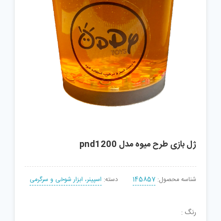
ژل بازی طرح میوه مدل pnd1200
شناسه محصول:
145857
دسته:
اسپینر، ابزار شوخی و سرگرمی
رنگ