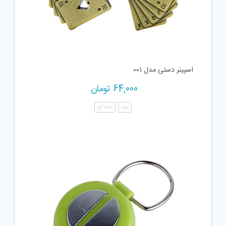
اسپینر دستی مدل 001
64,000
تومان
برنز
نقره ای