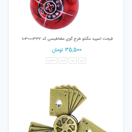
فیجت اسپید مگنتو طرح گوی مغناطیسی کد 103000332
35,500
تومان
آبی
زرد
قرمز
مشکی