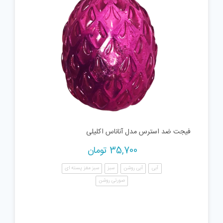
فیجت ضد استرس مدل آناناس اکلیلی
35,700
تومان
آبی
آبی روشن
سبز
سبز مغز پسته ای
صورتی روشن