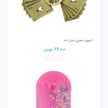
اسپینر دستی مدل 001
64,000
تومان
برنز
نقره ای