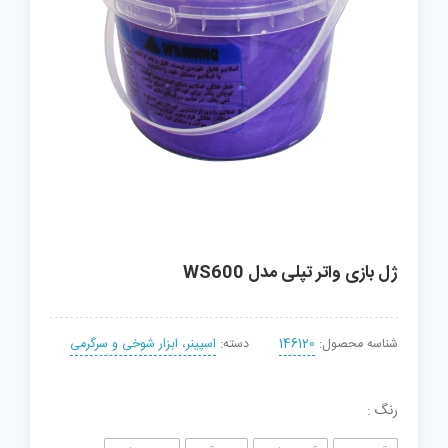
ژل بازی واتر تپلی مدل WS600
شناسه محصول:
146120
دسته:
اسپینر، ابزار شوخی و سرگرمی
رنگ