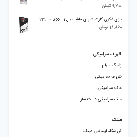
price
Current
9,700
تومان
was:
price
is:
15,000 تومان.
بازی فکری کارت شبهای مافیا مدل Box 01
23,000
9,700 تومان.
Current
Original
18,860
تومان
price
price
is:
was:
23,000 تومان.
18,860 تومان.
ظروف سرامیکی
زابیگ سرام
ظروف سرامیکی
ماگ سرامیکی
ماگ سرامیکی دست ساز
عینک
فروشگاه اینترنتی عینک