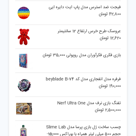
فیجت ضد استرس مدل پاپ ایت دایره ایی
42,800
تومان
عروسک طرح خرس ارتفاع 12 سانتیمتر
12,620
تومان
بازی فکری فکرآوران مدل روپولی
35,000
تومان
فرفره مدل انفجاری مدل کد beyblade B-74
190,000
تومان
تفنگ بازی نرف مدل Nerf Ultra One
2,500,000
تومان
چسب ساخت ژل بازی پرسا مدل Slime Lab
Original
حجم 500 میلی لیتر همراه با بوراکس
15,000