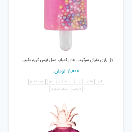
ژل بازی دنیای سرگرمی های کمیاب مدل آیس کریم نگینی
11,000
تومان
آبی
بنفش
زرد
زرد فسفری
سبز
سبز فسفری
نارنجی
نارنجی فسفری