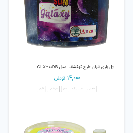
ژل بازی آنزان طرح کهکشانی مدل GLX300DB
14,000
تومان
بنفش
چند رنگ
سبز
سرخابی
قرمز