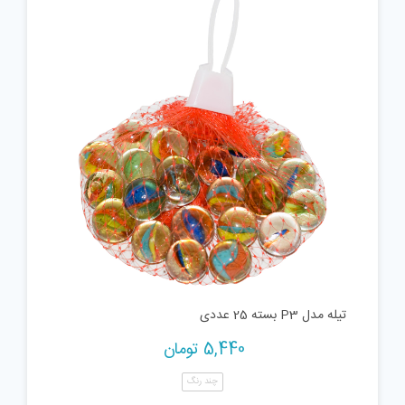
تیله مدل P3 بسته 25 عددی
5,440
تومان
چند رنگ