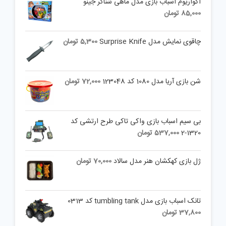
آکواریوم اسباب بازی مدل ماهی شناگر جینو
85,000
تومان
چاقوی نمایش مدل Surprise Knife
5,300
تومان
شن بازی آریا مدل 1080 کد 123048
72,000
تومان
بی سیم اسباب بازی واکی تاکی طرح ارتشی کد
1320-2
537,000
تومان
ژل بازی کهکشان هنر مدل سالاد
70,000
تومان
تانک اسباب بازی مدل tumbling tank کد 0313
37,800
تومان