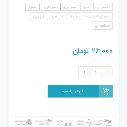
بادمجانی
سبز
سبز تیره
سرخابی
سفید
صورتی فلورسنت
قرمز
کالباسی
گل بهی
نسکافه ای
26,000
تومان
ژل
بازی
واتر
افزودن به سبد
طرح
خرسی
مدل
pnd1021
عدد