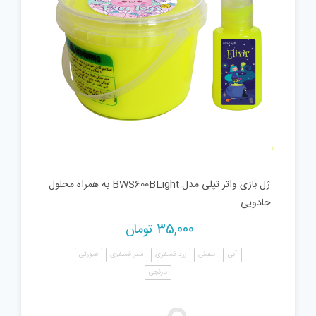
ژل بازی واتر تپلی مدل BWS600BLight به همراه محلول
جادویی
35,000
تومان
آبی
بنفش
زرد فسفری
سبز فسفری
صورتی
نارنجی