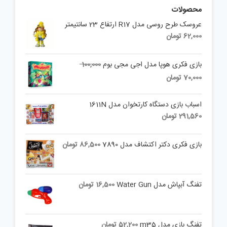
محصولات
عروسک طرح روسی مدل R17 ارتفاع 23 سانتیمتر
62,000
تومان
Original
بازی فکری هوپا مدل اجی مجی بوم
100,000
price
Current
70,000
تومان
was:
price
is:
100,000 تومان.
اسباب بازی دستگاه کارتخوان مدل 1611N
70,000 تومان.
291,560
تومان
بازی فکری دکتر اکتشاف مدل 7890
86,500
تومان
تفنگ آبپاش مدل Water Gun
16,500
تومان
تفنگ بازی مدل m35
52,200
تومان