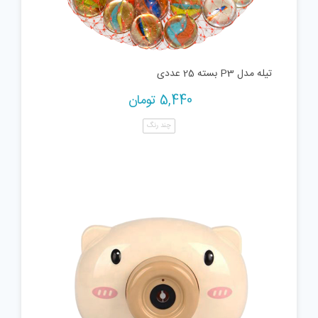
تیله مدل P3 بسته 25 عددی
5,440
تومان
چند رنگ