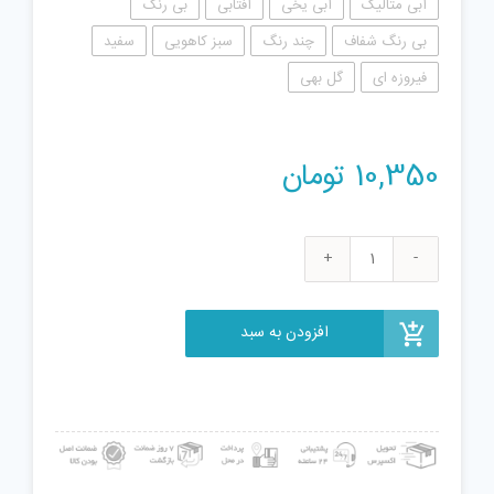
آبی متالیک
آبی یخی
آفتابی
بی رنگ
بی رنگ شفاف
چند رنگ
سبز کاهویی
سفید
فیروزه ای
گل بهی
10,350
تومان
ژل
بازی
گلای
افزودن به سبد
بی
مدل
8862
عدد