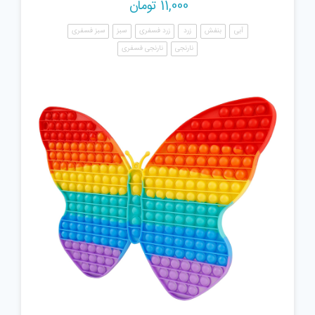
11,000
تومان
آبی
بنفش
زرد
زرد فسفری
سبز
سبز فسفری
نارنجی
نارنجی فسفری