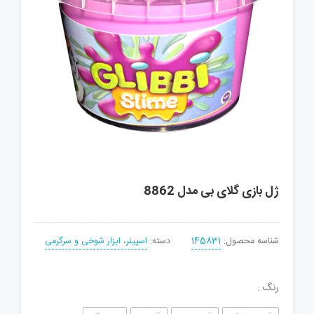
ژل بازی گلای بی مدل 8862
شناسه محصول:
145831
دسته:
اسپینر، ابزار شوخی و سرگرمی
رنگ