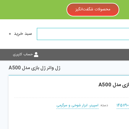
محصولات شگفت‌انگیز
سبد خرید
0
حساب کاربری
ژل واتر ژل بازی مدل A500
ی مدل A500
145790
دسته:
اسپینر، ابزار شوخی و سرگرمی