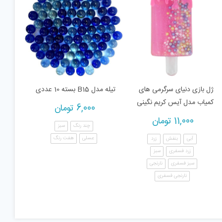
ژل بازی دنیای سرگرمی های
تیله مدل B15 بسته 10 عددی
کمیاب مدل آیس کریم نگینی
6,000
تومان
11,000
تومان
چند رنگ
سبز
عسلی
هفت رنگ
آبی
بنفش
زرد
زرد فسفری
سبز
سبز فسفری
نارنجی
نارنجی فسفری