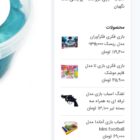
نگهبان
محصولات
بازی فکری فکرآوران
Original
مدل ریسک
135,000
price
Current
119,400
تومان
was:
price
is:
135,000 تومان.
بازی فکری بازی تا مدل
119,400 تومان.
قایم موشک
45,900
تومان
تفنگ اسباب بازی مدل
ترقه ای به همراه سه
بسته تیر
13,100
تومان
اسباب بازی آماندا مدل
Mini football
69,000
تومان