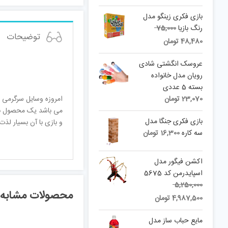
بازی فکری زینگو مدل
Original
رنگ بازیا
75,000
توضیحات
price
Current
48,480
تومان
was:
price
is:
75,000 تومان.
عروسک انگشتی شادی
48,480 تومان.
رویان مدل خانواده
بسته 5 عددی
23,070
تومان
امروزه وسایل سرگرمی م
می باشد یک محصول بس
بازی فکری جنگا مدل
و بازی با آن بسیار لذ
سه کاره
16,300
تومان
اکشن فیگور مدل
اسپایدرمن کد 5675
Original
5,250,000
محصولات مشابه
Current
price
4,987,500
تومان
price
was:
is:
5,250,000 تومان.
مایع حباب ساز مدل