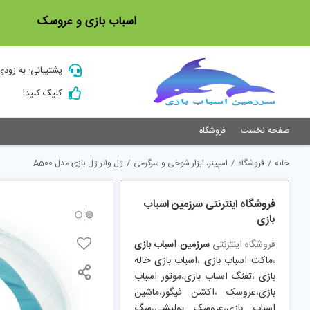
Ski
اسباب بازی و عروسک
t
conten
پشتیبانی: به زودی
کلیک کنید!
صفحه نخست
فروشگاه
خانه
/
فروشگاه
/
اسپینر، ابزار شوخی و سرگرمی
/
ژل واتر ژل بازی مدل A500
فروشگاه اینترنتی سرزمین اسباب
بازی
فروشگاه اینترنتی
سرزمین اسباب بازی
،
ماکت اسباب بازی
،
اسباب بازی خاله
بازی
،
تفنگ اسباب بازی
،
موتور اسباب
بازی
،
عروسک
،
اکشن فیگور
،
ماشین
اسباب بازی
،
عروسک پولیشی
،
سگ