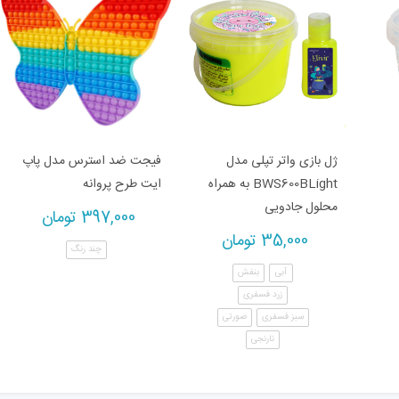
ژل بازی واتر تپلی مدل
فیجت ضد استرس مدل پاپ
BWS600BLight به همراه
ایت طرح پروانه
محلول جادویی
397,000
تومان
35,000
تومان
چند رنگ
آبی
بنفش
زرد فسفری
سبز فسفری
صورتی
نارنجی