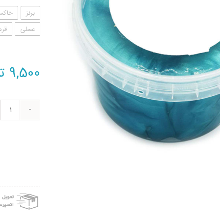
برنز
خاکس
عسلی
قرم
9,500
ت
ژل
واتر
ژل
بازی
مدل
500
عدد