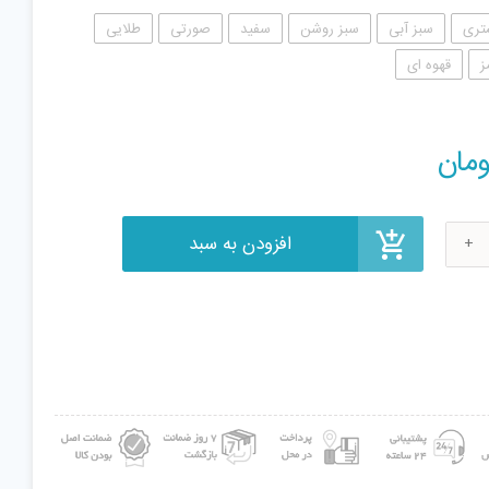
تری
سبز آبی
سبز روشن
سفید
صورتی
طلایی
ز
قهوه ای
افزودن به سبد
ومان
A