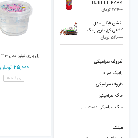
4,987,500 تومان.
BUBBLE PARK
12,400
تومان
اکشن فیگور مدل
کشتی کج طرح رینگ
56,000
تومان
ژل بازی تپلی مدل 310
ظروف سرامیکی
25,000
تومان
زابیگ سرام
بی رنگ شفاف
ظروف سرامیکی
ماگ سرامیکی
ماگ سرامیکی دست ساز
عینک