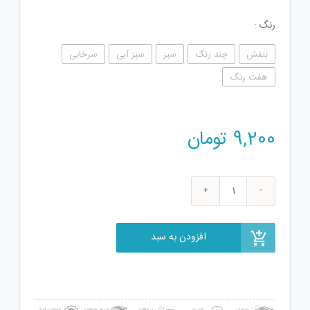
رنگ
بنفش
چند رنگ
سبز
سبز آبی
سرخابی
هفت رنگ
9,200
تومان
کپسول
سحرآمیز
مجیک
افزودن به سبد
طرح
حیوانات
کد
450
بسته