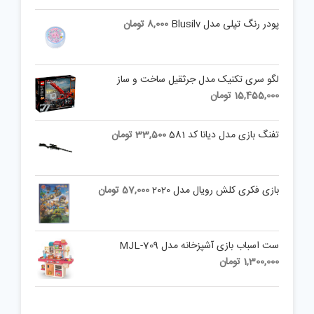
پودر رنگ تپلی مدل Blusilv
8,000
تومان
لگو سری تکنیک مدل جرثقیل ساخت و ساز
15,455,000
تومان
تفنگ بازی مدل دیانا کد 581
33,500
تومان
بازی فکری کلش رویال مدل 2020
57,000
تومان
ست اسباب بازی آشپزخانه مدل MJL-709
1,300,000
تومان