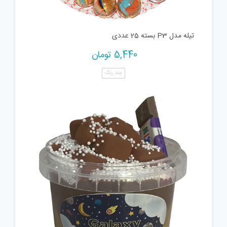
تیله مدل P3 بسته 25 عددی
5,440
تومان
چند رنگ