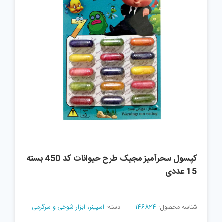
کپسول سحرآمیز مجیک طرح حیوانات کد 450 بسته
15 عددی
شناسه محصول:
146824
دسته:
اسپینر، ابزار شوخی و سرگرمی