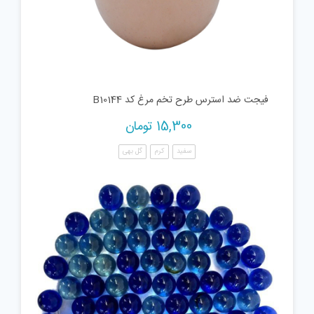
فیجت ضد استرس طرح تخم مرغ کد B10144
15,300
تومان
سفید
کرم
گل بهی