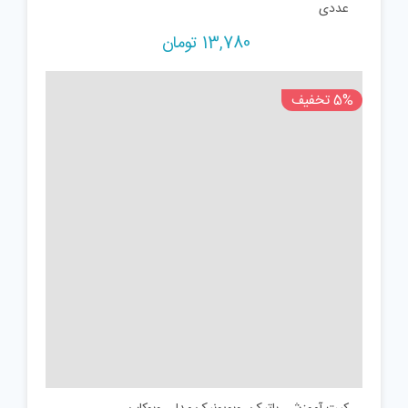
بازی آموزشی کارا مدل چوب خط و چینه کد z3 بسته2
عددی
13,780
تومان
5% تخفیف