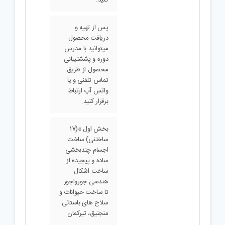
مموری کارت در
تلویزیون مشاهده
کنید.
پس از تهیه و
دریافت محصول
میتوانید با مدرس
دوره و پششتیبانی
محصول از طریق
تماس تلفنی و یا
واتس آپ ارتباط
برقرار کنید.
بخش اول »(17
ساختنی) ساخت
اجسام چندبخشی
ساده و پیچیده از
ساخت اشکال
هندسی جورواجور
تا ساخت حیوانات و