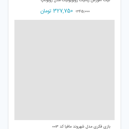
کیت آموزش رباتیک روبویونیک مدل روبوکاپ
Current
Original
327,750
تومان
345,000
price
price
is:
was:
345,000 تومان.
327,750 تومان.