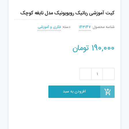
کیت آموزشی رباتیک روبویونیک مدل نابغه کوچک
شناسه محصول:
143147
دسته:
فکری و آموزشی
190,000
تومان
کیت
آموزشی
رباتیک
افزودن به سبد
روبویونیک
مدل
نابغه