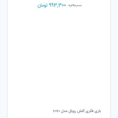
بازی فکری مدل مونوپولی کد 40158
Current
Original
993,300
تومان
1,290,000
price
price
is:
was:
1,290,000 تومان.
993,300 تومان.