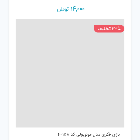
بازی فکری مدل شهروند مافیا کد 003
14,000
تومان
23% تخفیف