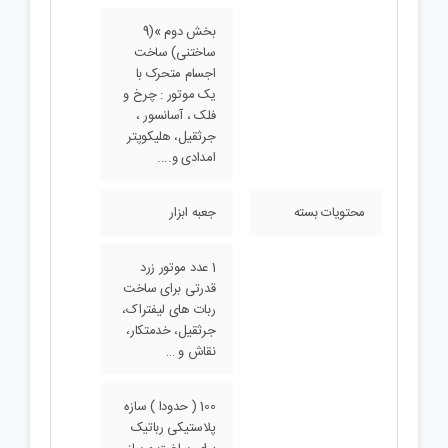
سلاح های باستانی
منجنیق، تیرکمان
بخش دوم »(9
ساختنی) ساخت
اجسام متحرک با
یک موتور : چرخ و
فلک ، آسانسور ،
جرثقیل، هلیکوپتر
امدادی و....
محتویات بسته
جعبه ابزار
1 عدد موتور زرد
قدرتی برای ساخت
ربات های لیفتراک،
جرثقیل، خدمتکار،
نقاش و …