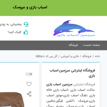
Ski
اسباب بازی و عروسک
t
conten
پشتیبانی: به زودی
کلیک کنید!
صفحه نخست
فروشگاه
خانه
/
فروشگاه
/
فکری و آموزشی
/
گل رس کد MB501
فروشگاه اینترنتی سرزمین اسباب
بازی
فروشگاه اینترنتی
سرزمین اسباب بازی
،
ماکت اسباب بازی
،
اسباب بازی خاله
بازی
،
تفنگ اسباب بازی
،
موتور اسباب
بازی
،
عروسک
،
اکشن فیگور
،
ماشین
اسباب بازی
،
عروسک پولیشی
،
سگ