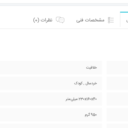
مشخصات فنی
نظرات (0)
خلاقیت
خردسال , کودک
230x160x40 میلی‌متر
950 گرم