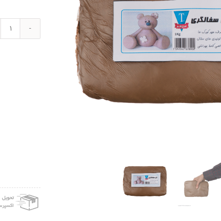
گل
رس
کد
501
عدد