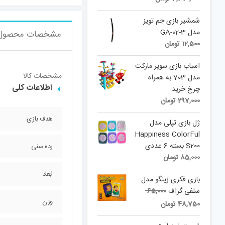
شمشیر بازی جم تویز
مدل 3-02-GA
مشخصات محصول
12,500
تومان
اسباب بازی سوپر مارکت
مشخصات کالا
مدل 703 به همراه
اطلاعات کلی
چرخ خرید
297,000
تومان
هدف بازی
ژل بازی تپلی مدل
Happiness ColorFul
S200 بسته 6 عددی
رده سنی
85,000
تومان
ابعاد
بازی فکری زینگو مدل
Original
سلفی گراف
65,000
Current
price
وزن
48,750
تومان
was:
price