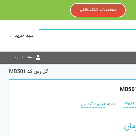
محصولات شگفت‌انگیز
سبد خرید
0
حساب کاربری
گل رس کد MB501
142891
دسته:
فکری و آموزشی
مان
افزودن به سبد