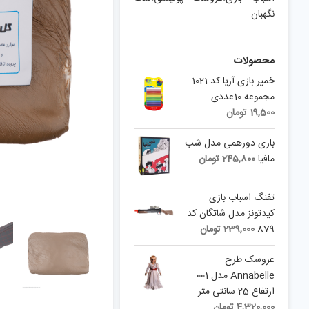
نگهبان
محصولات
خمیر بازی آریا کد 1021
مجموعه 10عددی
19,500
تومان
بازی دورهمی مدل شب
مافیا
245,800
تومان
تفنگ اسباب بازی
کیدتونز مدل شاتگان کد
879
239,000
تومان
عروسک طرح
Annabelle مدل 001
ارتفاع 25 سانتی متر
4,320,000
تومان