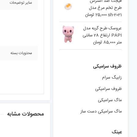
is:
65,000 تومان.
فیجت ضد استرس
سایر توضیحات
48,750 تومان.
طرح تخم مرغ مدل
sh-2021
25,000
تومان
عروسک طرح گربه مدل
PAPI ارتفاع 28 سانتی
متر
85,000
تومان
محتویات بسته
ظروف سرامیکی
زابیگ سرام
ظروف سرامیکی
ماگ سرامیکی
ماگ سرامیکی دست ساز
محصولات مشابه
عینک