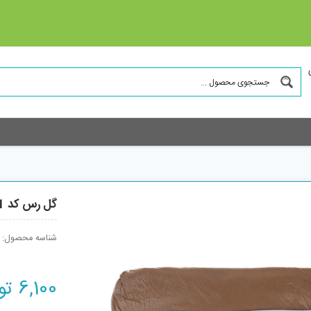
گل رس کد MB501
شناسه محصول:
6,100
تو