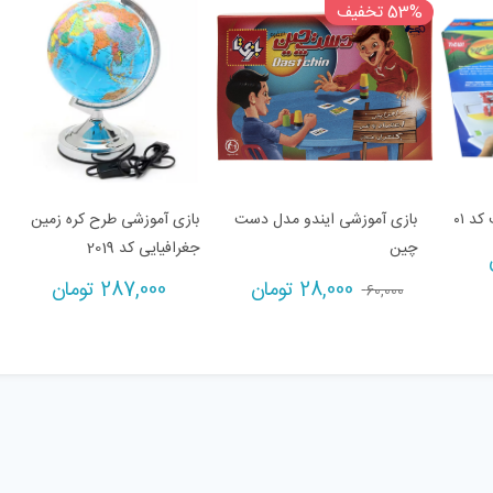
53% تخفیف
د ۰۱
بازی آموزشی ایندو مدل دست
بازی آموزشی طرح کره زمین
چین
جغرافیایی کد 2019
Current
Original
28,000
تومان
287,000
تومان
60,000
price
price
is:
was:
60,000 تومان.
28,000 تومان.