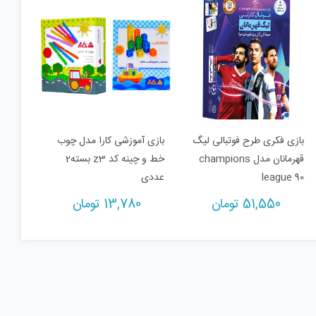
بازی فکری طرح فوتبالی لیگ
بازی آموزشی کارا مدل چوب
قهرمانان مدل champions
خط و چینه کد z3 بسته2
league 90
عددی
51,550
تومان
13,780
تومان