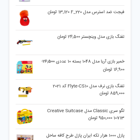
فیجت ضد استرس مدل F_220
13,120
تومان
تفنگ بازی مدل وینچستر
24,500
تومان
Original
خمیر بازی آریا مدل 1048 بسته 10 عددی
26,500
price
Current
16,900
تومان
was:
price
is:
26,500 تومان.
تفنگ بازی نرف مدل Flyte-CS10 کد 2021
16,900 تومان.
859,000
تومان
لگو سری Classic مدل Creative Suitcase
10713
950,000
تومان
پازل 1000 هزار تکه ایران پازل طرح کافه ساحل