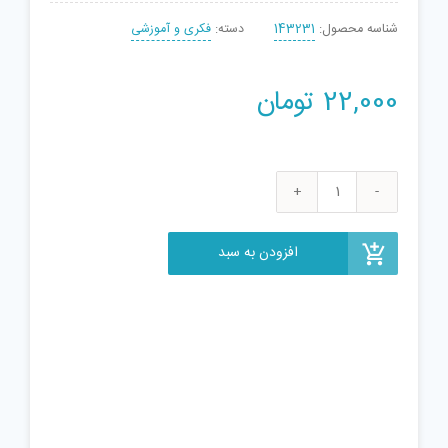
شناسه محصول:
143231
دسته:
فکری و آموزشی
22,000
تومان
گل
سفالگری
گالری
افزودن به سبد
نفیس
بسته
2
عددی
همراه
با
ابزار
سفالگری