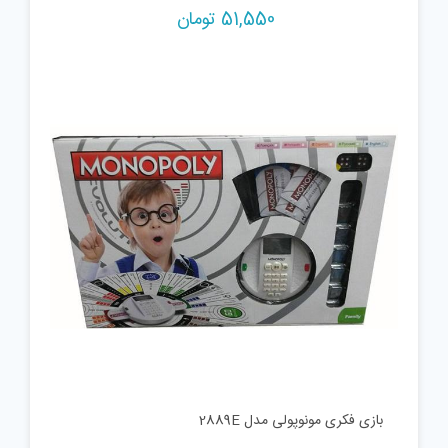
51,550
تومان
بازی فکری مونوپولی مدل 2889E