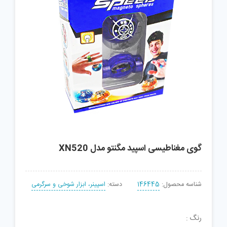
گوی مغناطیسی اسپید مگنتو مدل XN520
شناسه محصول:
146445
دسته:
اسپینر، ابزار شوخی و سرگرمی
رنگ