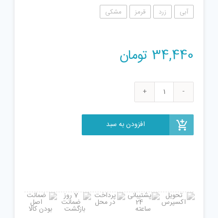
آبی
زرد
قرمز
مشکی
34,440
تومان
گوی
مغناطیسی
اسپید
افزودن به سبد
مگنتو
مدل
XN520
عدد