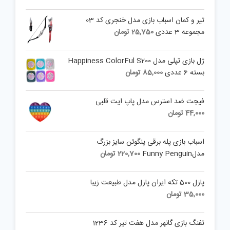
تیر و کمان اسباب بازی مدل خنجری کد 03
مجموعه 3 عددی
25,750
تومان
ژل بازی تپلی مدل Happiness ColorFul S200
بسته 6 عددی
85,000
تومان
فیجت ضد استرس مدل پاپ ایت قلبی
44,000
تومان
اسباب بازی پله برقی پنگوئن سایز بزرگ
مدلFunny Penguin
220,700
تومان
پازل 500 تکه ایران پازل مدل طبیعت زیبا
35,000
تومان
تفنگ بازی گانهر مدل هفت تیر کد 1236