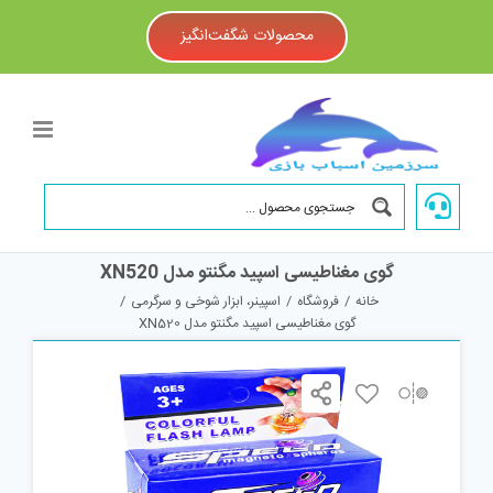
Ski
t
محصولات شگفت‌انگیز
conten
گوی مغناطیسی اسپید مگنتو مدل XN520
خانه
/
فروشگاه
/
اسپینر، ابزار شوخی و سرگرمی
/
گوی مغناطیسی اسپید مگنتو مدل XN520