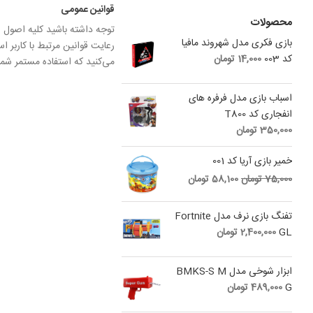
قوانین عمومی
محصولات
توجه داشته باشید کلیه اصول و
بازی فکری مدل شهروند مافیا
رعایت قوانین مرتبط با کاربر 
کد 003
14,000
تومان
می‏‌کنید که استفاده مستمر شم
اسباب بازی مدل فرفره های
انفجاری کد T800
350,000
تومان
خمیر بازی آریا کد 001
Current
Original
75,000
تومان
58,100
تومان
price
price
is:
was:
تفنگ بازی نرف مدل Fortnite
75,000 تومان.
58,100 تومان.
GL
2,400,000
تومان
ابزار شوخی مدل BMKS-S M
G
489,000
تومان