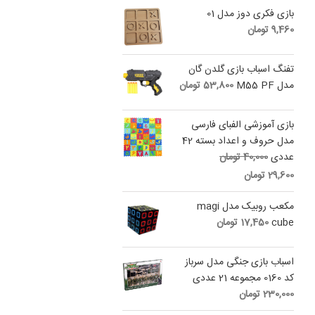
بازی فکری دوز مدل 01
9,460
تومان
تفنگ اسباب بازی گلدن گان
مدل M55 PF
53,800
تومان
بازی آموزشی الفبای فارسی
مدل حروف و اعداد بسته 42
Original
عددی
40,000
تومان
price
Current
29,600
تومان
was:
price
is:
40,000 تومان.
مکعب روبیک مدل magi
29,600 تومان.
cube
17,450
تومان
اسباب بازی جنگی مدل سرباز
کد 0160 مجموعه 21 عددی
230,000
تومان